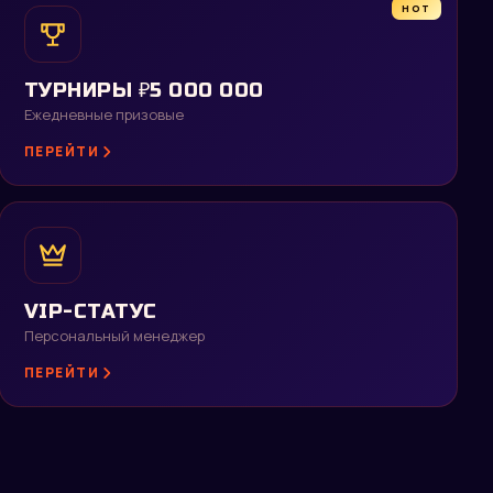
HOT
ТУРНИРЫ ₽5 000 000
Ежедневные призовые
ПЕРЕЙТИ
VIP-СТАТУС
Персональный менеджер
ПЕРЕЙТИ