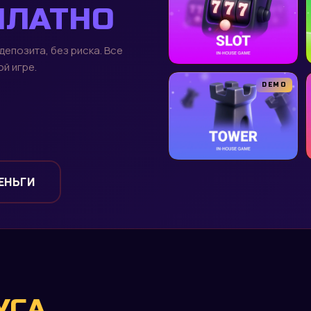
ПЛАТНО
 депозита, без риска. Все
й игре.
DEMO
ЕНЬГИ
УСА