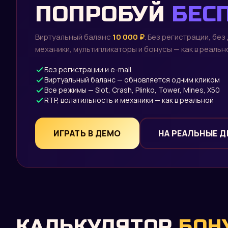
ПОПРОБУЙ
БЕС
Виртуальный баланс
10 000 ₽
. Без регистрации, без
механики, мультипликаторы и бонусы — как в реально
Без регистрации и e-mail
Виртуальный баланс — обновляется одним кликом
Все режимы — Slot, Crash, Plinko, Tower, Mines, X50
RTP, волатильность и механики — как в реальной
ИГРАТЬ В ДЕМО
НА РЕАЛЬНЫЕ Д
КАЛЬКУЛЯТОР
БОН