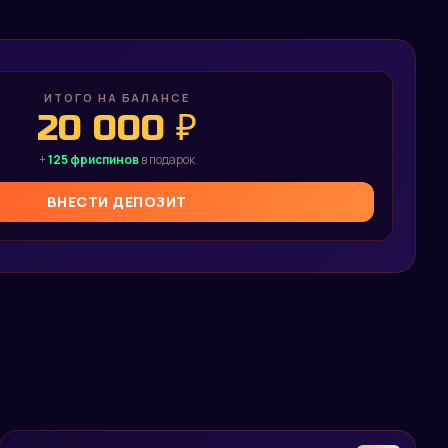
ИТОГО НА БАЛАНСЕ
20 000 ₽
+
125 фриспинов
в подарок
ВНЕСТИ ДЕПОЗИТ