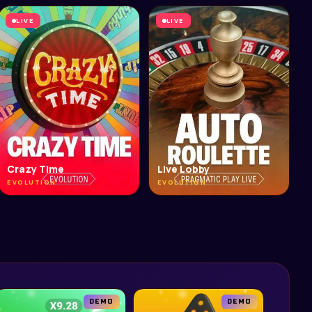
LIVE
LIVE
7
Crazy Time
Live Lobby
EVOLUTION
EVOLUTION
DEMO
DEMO